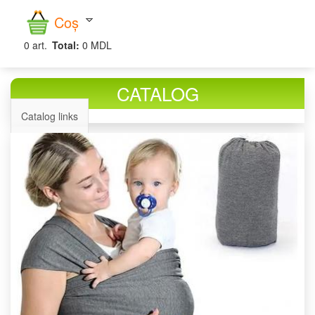
căutare
Coș
0
art.
Total:
0 MDL
CATALOG
Catalog links