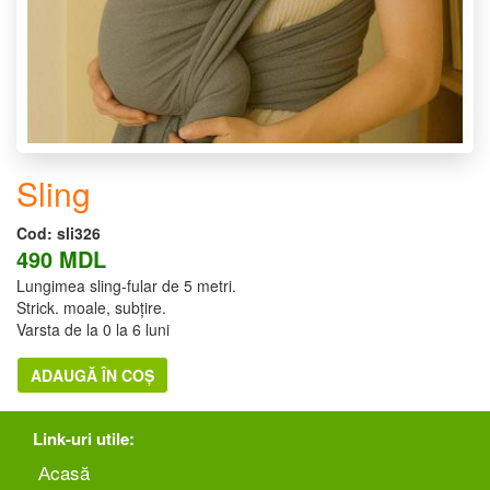
Sling
Cod:
sli326
490 MDL
Lungimea sling-fular de 5 metri.
Strick. moale, subțire.
Varsta de la 0 la 6 luni
ADAUGĂ ÎN COȘ
Link-uri utile:
Аcasă