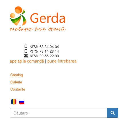
Mergi
la
conţinutul
principal
/373/ 68 34 04 04
/373/ ‎78 14 28 14
/373/ 22 56 22 99
apelați la comandă
|
pune întrebarea
Catalog
Galerie
Contacte
Formular
de
Căutare