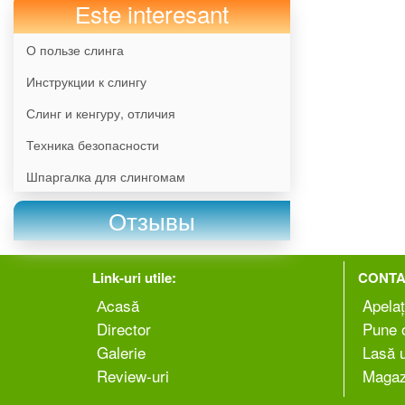
Еste interesant
О пользе слинга
Инструкции к слингу
Слинг и кенгуру, отличия
Техника безопасности
Шпаргалка для слингомам
Отзывы
Link-uri utile:
CONTA
Аcasă
Apelaț
Director
Pune o
Galerie
Lasă 
Review-uri
Magaz