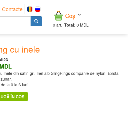
Contacte
Coș
0
art.
Total:
0 MDL
ng cu inele
sli23
 MDL
cu inele din satin gri. Inel alb SlingRings companie de nylon. Există
zunar.
de la 0 la 6 luni
UGĂ ÎN COȘ