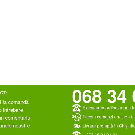
068 34 
CT:
i la comandă
Executarea ordinelor prin t
 intrebare
Facem comenzi on-line - în 
un comentariu
inele noastre
Livrare promptă în Chișinău
+373 ‎68 34 04 04