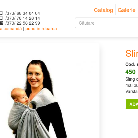
Catalog
Galerie
/373/ 68 34 04 04
/373/ ‎78 14 28 14
Formular
/373/ 22 56 22 99
 la comandă
|
pune întrebarea
de
Căutare
căutare
Sli
Cod:
450
Sling 
mai bu
Varsta 
ADA