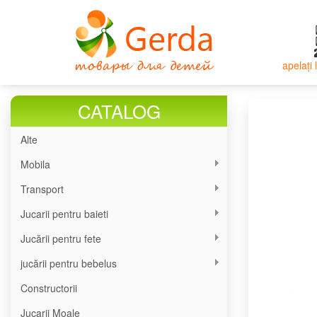
Mergi
la
conţinutul
principal
apelați
CATALOG
Alte
Mobila
Transport
Jucarii pentru baieti
Jucării pentru fete
jucării pentru bebelus
Constructorii
Jucarii Moale