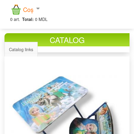
căutare
Coș
0
art.
Total:
0 MDL
CATALOG
Catalog links