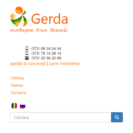
Mergi
la
conţinutul
principal
/373/ 68 34 04 04
/373/ ‎78 14 28 14
/373/ 22 56 22 99
apelați la comandă
|
pune întrebarea
Catalog
Galerie
Contacte
Formular
de
Căutare