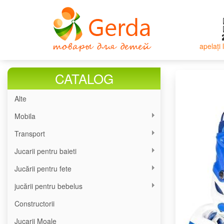
Mergi
la
conţinutul
principal
apelați
CATALOG
Alte
Mobila
Transport
Jucarii pentru baieti
Jucării pentru fete
jucării pentru bebelus
Constructorii
Jucarii Moale