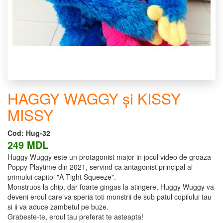
HAGGY WAGGY și KISSY
MISSY
Cod:
Hug-32
249 MDL
Huggy Wuggy este un protagonist major in jocul video de groaza
Poppy Playtime din 2021, servind ca antagonist principal al
primului capitol "A Tight Squeeze".
Monstruos la chip, dar foarte gingas la atingere, Huggy Wuggy va
deveni eroul care va speria toti monstrii de sub patul copilului tau
si ii va aduce zambetul pe buze.
Grabeste-te, eroul tau preferat te asteapta!