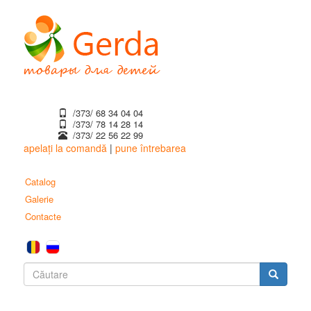
Mergi
la
conţinutul
principal
/373/ 68 34 04 04
/373/ ‎78 14 28 14
/373/ 22 56 22 99
apelați la comandă
|
pune întrebarea
Catalog
Galerie
Contacte
Formular
de
Căutare