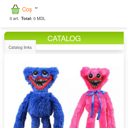
căutare
Coș
0
art.
Total:
0 MDL
CATALOG
Catalog links