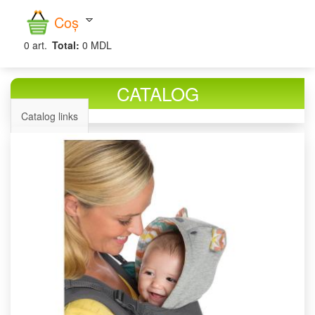
căutare
Coș
0
art.
Total:
0 MDL
CATALOG
Catalog links