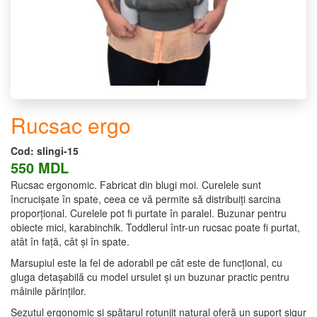
Rucsac ergo
Cod:
slingi-15
550 MDL
Rucsac ergonomic. Fabricat din blugi moi. Curelele sunt
încrucișate în spate, ceea ce vă permite să distribuiți sarcina
proporțional. Curelele pot fi purtate în paralel. Buzunar pentru
obiecte mici, karabinchik. Toddlerul într-un rucsac poate fi purtat,
atât în ​​față, cât și în spate.
Marsupiul este la fel de adorabil pe cât este de funcțional, cu
gluga detașabilă cu model ursulet și un buzunar practic pentru
mâinile părinților.
Sezutul ergonomic și spătarul rotunjit natural oferă un suport sigur