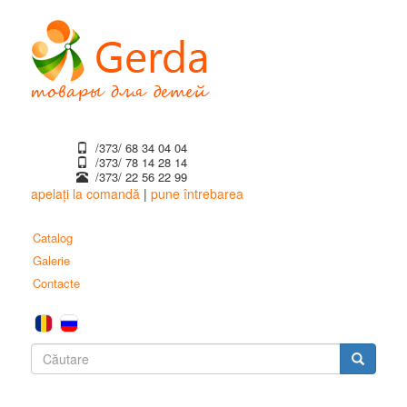
Mergi
la
conţinutul
principal
/373/ 68 34 04 04
/373/ ‎78 14 28 14
/373/ 22 56 22 99
apelați la comandă
|
pune întrebarea
Catalog
Galerie
Contacte
Formular
de
Căutare