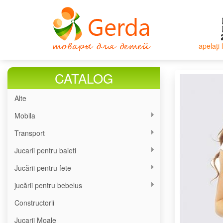
Mergi
la
conţinutul
principal
apelați
CATALOG
Alte
Mobila
Transport
Jucarii pentru baieti
Jucării pentru fete
jucării pentru bebelus
Constructorii
Jucarii Moale