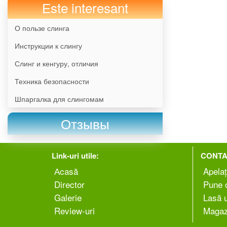
Еste interesant
О пользе слинга
Инструкции к слингу
Слинг и кенгуру, отличия
Техника безопасности
Шпаргалка для слингомам
Отзывы
Link-uri utile:
CONTA
Аcasă
Apelaț
Director
Pune o
Galerie
Lasă 
Review-uri
Magaz