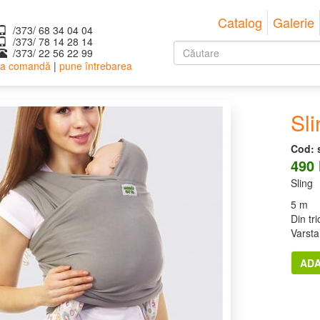
Catalog
Galerie
/373/ 68 34 04 04
/373/ ‎78 14 28 14
Formular
/373/ 22 56 22 99
 la comandă
|
pune întrebarea
de
Căutare
căutare
Sli
Cod:
490
Sling
5 m
Din tri
Varsta 
ADA