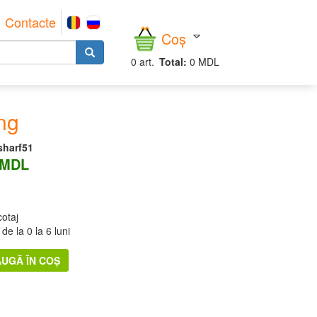
Contacte
Coș
0
art.
Total:
0 MDL
ng
sharf51
 MDL
cotaj
de la 0 la 6 luni
UGĂ ÎN COȘ