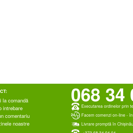
068 34 
CT:
i la comandă
Executarea ordinelor prin t
 intrebare
Facem comenzi on-line - în 
un comentariu
inele noastre
Livrare promptă în Chișinău
+373 ‎68 34 04 04