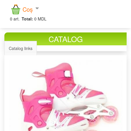
căutare
Coș
0
art.
Total:
0 MDL
CATALOG
Catalog links