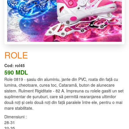
ROLE
Cod:
rol45
590 MDL
Role 0819 - șasiu din aluminiu, jante din PVC, roata din față cu
lumina, cheotoare, curea toc, Cataramă, buton de alunecare
sistem. Rulment Rigiditate - 82 A. Impreuna cu rolele gasiti un set
suplimentar de șuruburi, care să permită rearanjarea ultimilor
două roți și celo două roți din față paralele între ele, pentru o mai
mare stabilitate.
Dimensiuni :
28-31
32-35