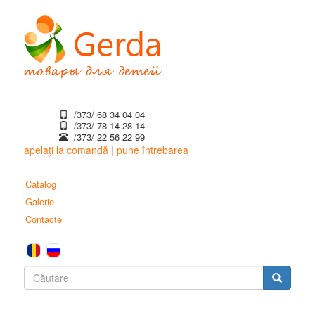
Mergi
la
conţinutul
principal
/373/ 68 34 04 04
/373/ ‎78 14 28 14
/373/ 22 56 22 99
apelați la comandă
|
pune întrebarea
Catalog
Galerie
Contacte
Formular
de
Căutare