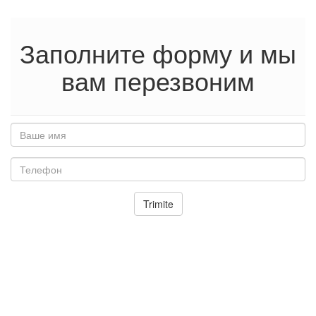
Mergi
la
conţinutul
Заполните форму и мы
principal
вам перезвоним
Ваше
имя
*
Телефон
*
Trimite